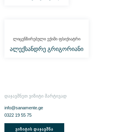
ლიცენზირებული ექიმი ფსიქიატრი
ალექსანდრე გრიგორიანი
დაგვიკავშირდით
დაჯავშნეთ ვიზიტი მარტივად
info@sanamente.ge
0322 19 55 75
ᲕᲘᲖᲘᲢᲘᲡ ᲓᲐᲯᲐᲕᲨᲜᲐ