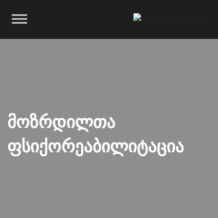
Მოზრდილთა
Ფსიქორეაბილიტაცია