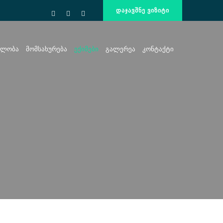
ᲓᲐᲯᲐᲕᲨᲜᲔ ᲕᲘᲖᲘᲢᲘ
ილობა
Მომსახურება
Ექიმები
Გალერეა
Კონტაქტი